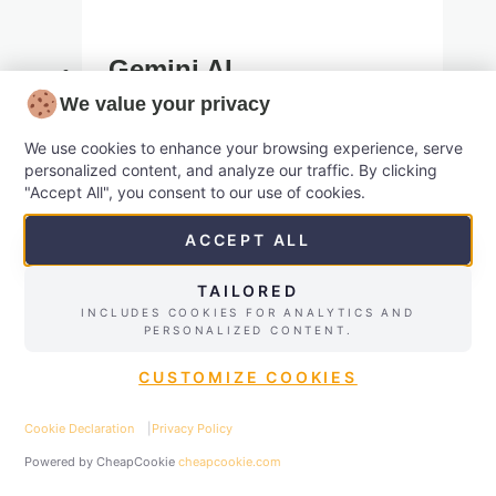
Gemini AI
We value your privacy
Gemini AI i praksis: Sådan gør du
We use cookies to enhance your browsing experience, serve
Googles AI til en konkret kollega i dit
personalized content, and analyze our traffic. By clicking
arbejdsliv Gemini AI er Googles bud
"Accept All", you consent to our use of cookies.
på en moderne AI-assistent, der kan
ACCEPT ALL
arbejde på tværs af tekst, billeder,
video og data. Men det vigtigste
TAILORED
INCLUDES COOKIES FOR ANALYTICS AND
spørgsmål er ikke, hvad Gemini er i
PERSONALIZED CONTENT.
teorien – det er, hvordan du bruger
CUSTOMIZE COOKIES
Gemini AI…
Cookie Declaration
|
Privacy Policy
Gemini
Læs mere
✉
Kontakt
☎
Ring
Powered by CheapCookie
cheapcookie.com
AI