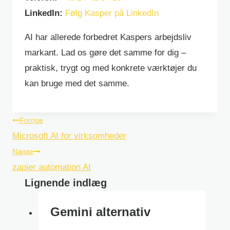
LinkedIn:
Følg Kasper på LinkedIn
AI har allerede forbedret Kaspers arbejdsliv
markant. Lad os gøre det samme for dig –
praktisk, trygt og med konkrete værktøjer du
kan bruge med det samme.
Indlægsnavigation
Forrige
Microsoft AI for virksomheder
Næste
zapier automation AI
Lignende indlæg
Gemini alternativ