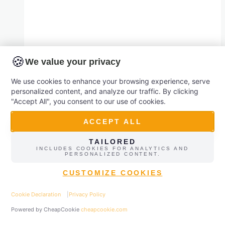
af
kunstig
intelligens:
AI-
notion workspace AI
🍪
We value your privacy
kurser
for
Bliv praktisk stærk i Notion Workspace AI på
We use cookies to enhance your browsing experience, serve
ledige
personalized content, and analyze our traffic. By clicking
3 timer Notion Workspace AI er blevet et af
"Accept All", you consent to our use of cookies.
de mest fleksible AI-værktøjer til at samle
ACCEPT ALL
noter, projekter, videndeling og samarbejde ét
sted. Men i mange organisationer ender det
TAILORED
INCLUDES COOKIES FOR ANALYTICS AND
som endnu et system i rækken, hvor kun de
PERSONALIZED CONTENT.
få nørder får det fulde udbytte. Hos AI-
CUSTOMIZE COOKIES
Workshop.dk hjælper…
Cookie Declaration
|
Privacy Policy
✉
Contact
☎
Call
notion
Powered by CheapCookie
cheapcookie.com
Read More
workspace