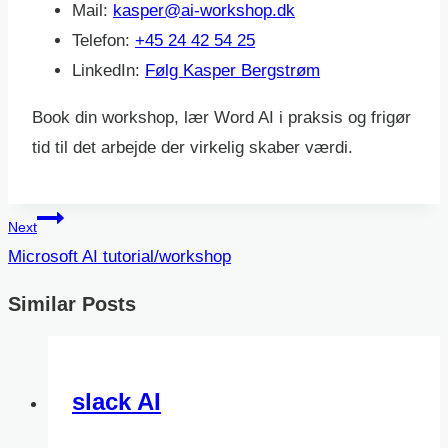
Mail:
kasper@ai-workshop.dk
Telefon:
+45 24 42 54 25
LinkedIn:
Følg Kasper Bergstrøm
Book din workshop, lær Word AI i praksis og frigør
tid til det arbejde der virkelig skaber værdi.
Post
Next
navigation
Microsoft AI tutorial/workshop
Similar Posts
slack AI