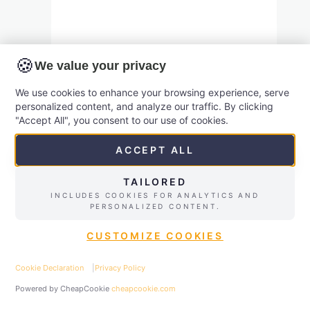
versus
ChatGPT
Gemini alternativ
🍪
We value your privacy
Gemini alternativ til danske
We use cookies to enhance your browsing experience, serve
personalized content, and analyze our traffic. By clicking
virksomheder: Lær praktisk AI på 3
"Accept All", you consent to our use of cookies.
timer Overvejer du Google Gemini,
ACCEPT ALL
men er i tvivl om, hvordan du får reel
værdi ud af AI i din organisation? Så
TAILORED
er et stærkt Gemini alternativ ikke
INCLUDES COOKIES FOR ANALYTICS AND
PERSONALIZED CONTENT.
bare endnu et værktøj, men en
praktisk tilgang til at bruge flere AI-
CUSTOMIZE COOKIES
værktøjer klogt i dit konkrete…
Cookie Declaration
|
Privacy Policy
✉
Contact
☎
Call
Gemini
Read More
Powered by CheapCookie
cheapcookie.com
alternativ