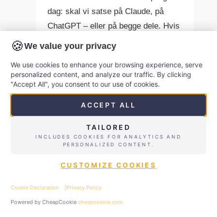
dag: skal vi satse på Claude, på
ChatGPT – eller på begge dele. Hvis
du sidder som leder, administrativ
🍪
We value your privacy
medarbejder, underviser,
We use cookies to enhance your browsing experience, serve
kommunikatør eller selvstændig, er
personalized content, and analyze our traffic. By clicking
spørgsmålet sjældent teknisk. Det
"Accept All", you consent to our use of cookies.
handler om noget langt mere
ACCEPT ALL
konkret: hvilket værktøj…
TAILORED
Claude
Læs mere
INCLUDES COOKIES FOR ANALYTICS AND
PERSONALIZED CONTENT.
versus
ChatGPT
CUSTOMIZE COOKIES
perplexity research
Cookie Declaration
|
Privacy Policy
✉
Kontakt
☎
Ring
Powered by CheapCookie
cheapcookie.com
Perplexity research i praksis –