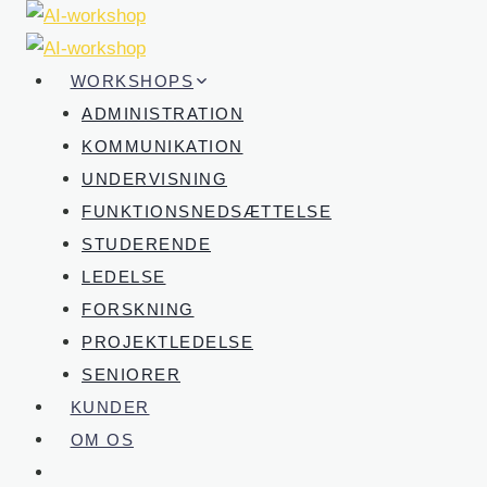
Fortsæt
til
indhold
WORKSHOPS
ADMINISTRATION
KOMMUNIKATION
UNDERVISNING
FUNKTIONSNEDSÆTTELSE
STUDERENDE
LEDELSE
FORSKNING
PROJEKTLEDELSE
SENIORER
KUNDER
OM OS