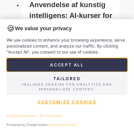
Anvendelse af kunstig
intelligens: AI-kurser for
ledige
🍪
We value your privacy
We use cookies to enhance your browsing experience, serve
Anvendelse af kunstig intelligens: AI-
personalized content, and analyze our traffic. By clicking
kurser for ledige Kunstig intelligens
"Accept All", you consent to our use of cookies.
er ikke længere
ACCEPT ALL
fremtidsmusikundnering – det er en
realitet der allerede præger
TAILORED
INCLUDES COOKIES FOR ANALYTICS AND
arbejdsmarkedet i dag. For ledige
PERSONALIZED CONTENT.
der ønsker at styrke deres CV og
CUSTOMIZE COOKIES
øge chancerne for at få et nyt job,
repræsenterer AI-uddannelser en
Cookie Declaration
|
Privacy Policy
vigtig investering. Med hele 42
✉
Contact
☎
Call
Powered by CheapCookie
cheapcookie.com
procent af danske virksomheder